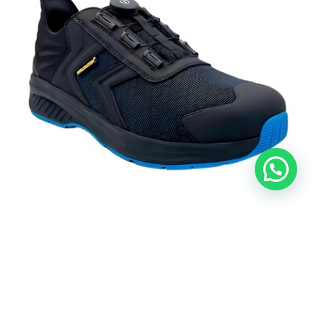
Fabricada en Armor Tex, tejido altamente resistente a la abrasión.
Puntera composite. Suela de poliuretano de celdas abiertas. Plantilla
interna no metálica y antiperforante. Planta de Eva para confort y caucho
resistente a la abrasión. Sistema para calzar con facilidad. Sistema de