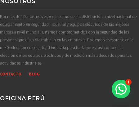
NOSOTROS
Por más de 10 años nos especializamos en la distribución a nivel nacional de
equipamiento en seguridad industrial y equipos eléctricos de las mejores
marcas a nivel mundial. Estamos comprometidos con la seguridad de las
personas que día a día trabajan en las empresas. Podemos asesorarte en la
mej0r elección en seguridad industria para tus labores, así como en la
elección de los equipos eléctricos y de medición más adecuados para tus
actividades industriales.
CONTACTO
BLOG
1
OFICINA PERÚ
Comunícate con nosotros
Tel. 993699501 /977849553
ventas@vizyonindustrial.com