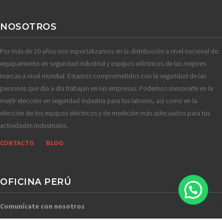
NOSOTROS
Por más de 10 años nos especializamos en la distribución a nivel nacional de
equipamiento en seguridad industrial y equipos eléctricos de las mejores
marcas a nivel mundial. Estamos comprometidos con la seguridad de las
personas que día a día trabajan en las empresas. Podemos asesorarte en la
mej0r elección en seguridad industria para tus labores, así como en la
elección de los equipos eléctricos y de medición más adecuados para tus
actividades industriales.
CONTACTO
BLOG
OFICINA PERÚ
1
Comunícate con nosotros