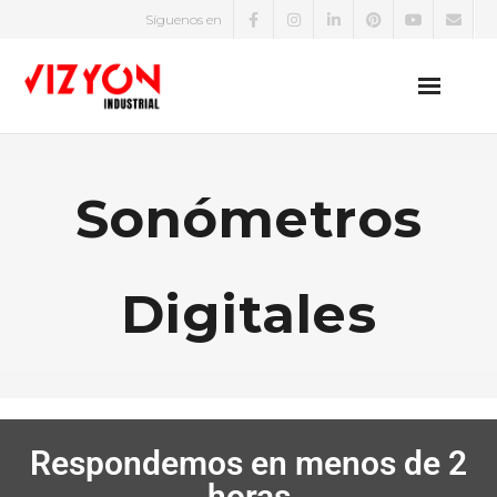
Síguenos en
EPP
Sonómetros
Zapatos de Seguridad
Uniformes
Digitales
Protección Eléctrica
Equipos de Medición Eléctrica
Detectores de Gases
Respondemos en menos de 2
horas