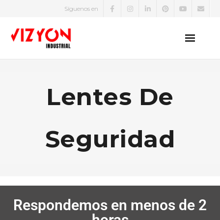
Síguenos en
EPP
Lentes De
Zapatos de Seguridad
Uniformes
Seguridad
Protección Eléctrica
Equipos de Medición Eléctrica
Detectores de Gases
Respondemos en menos de 2
horas