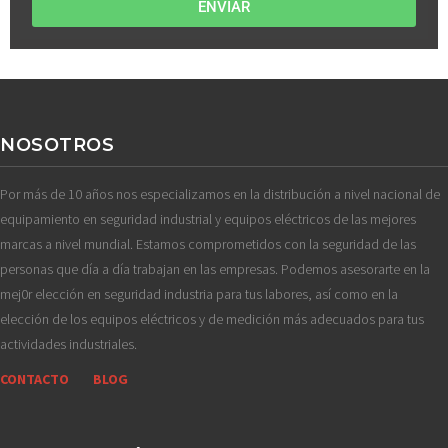
ENVIAR
NOSOTROS
Por más de 10 años nos especializamos en la distribución a nivel nacional de
equipamiento en seguridad industrial y equipos eléctricos de las mejores
marcas a nivel mundial. Estamos comprometidos con la seguridad de las
personas que día a día trabajan en las empresas. Podemos asesorarte en la
mej0r elección en seguridad industria para tus labores, así como en la
elección de los equipos eléctricos y de medición más adecuados para tus
actividades industriales.
CONTACTO
BLOG